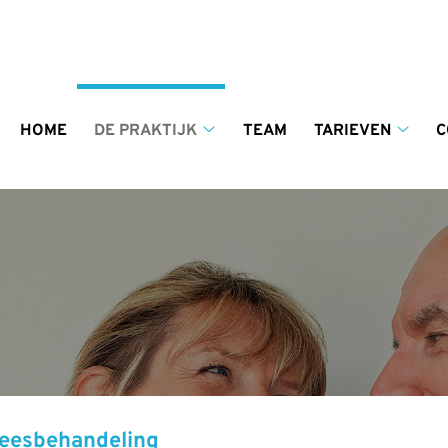
enu
HOME
DE PRAKTIJK
TEAM
TARIEVEN
C
De
Tariev
praktijk
subm
submenu
eesbehandeling