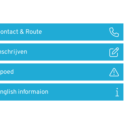
ontact & Route
ar
nschrijven
poed
nglish informaion