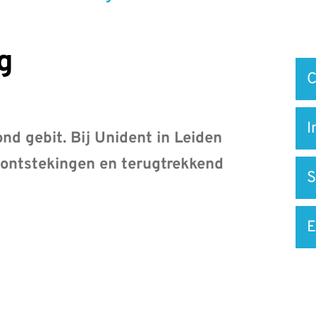
g
Snel
C
na
I
nd gebit. Bij Unident in Leiden
ontstekingen en terugtrekkend
S
E