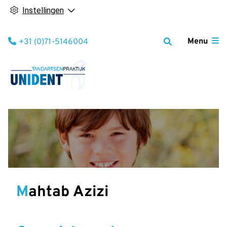
Instellingen
Tel:
Menu
+31 (0)71-5146004
Mahtab Azizi