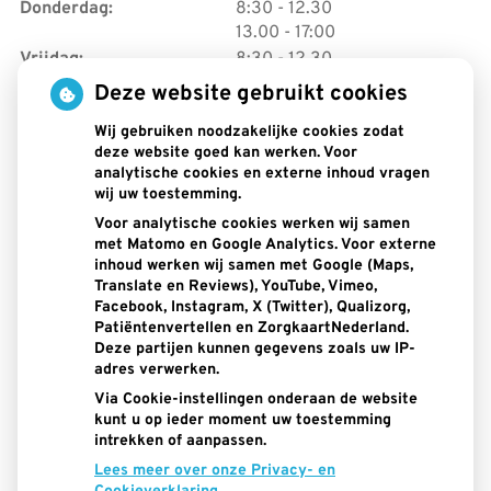
tot
Donderdag:
8:30
- 12.30
tot
13.00
- 17:00
tot
Vrijdag:
8:30
- 12.30
tot
13.00
- 16:30
Deze website gebruikt cookies
Wij gebruiken noodzakelijke cookies zodat
Aangesloten bij: Kwaliteit Register
deze website goed kan werken. Voor
Tandartsen (KRT), KNMT, NVM ,
analytische cookies en externe inhoud vragen
wij uw toestemming.
Zorgkaart Nederland, Lid van de
Voor analytische cookies werken wij samen
LTV
met Matomo en Google Analytics. Voor externe
inhoud werken wij samen met Google (Maps,
Translate en Reviews), YouTube, Vimeo,
Facebook, Instagram, X (Twitter), Qualizorg,
Patiëntenvertellen en ZorgkaartNederland.
Deze partijen kunnen gegevens zoals uw IP-
adres verwerken.
Via Cookie-instellingen onderaan de website
kunt u op ieder moment uw toestemming
intrekken of aanpassen.
Lees meer over onze Privacy- en