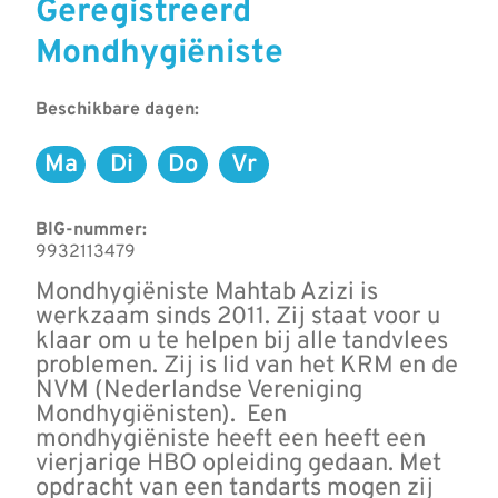
Geregistreerd
Mondhygiëniste
Beschikbare dagen:
Ma
Di
Do
Vr
Maandag
Dinsdag
Donderdag
Vrijdag
BIG-nummer:
9932113479
Mondhygiëniste Mahtab Azizi is
werkzaam sinds 2011. Zij staat voor u
klaar om u te helpen bij alle tandvlees
problemen. Zij is lid van het KRM en de
NVM (Nederlandse Vereniging
Mondhygiënisten). Een
mondhygiëniste heeft een heeft een
vierjarige HBO opleiding gedaan. Met
opdracht van een tandarts mogen zij