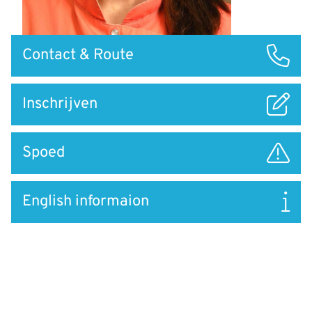
Snel
Contact & Route
naar
Inschrijven
Spoed
English informaion