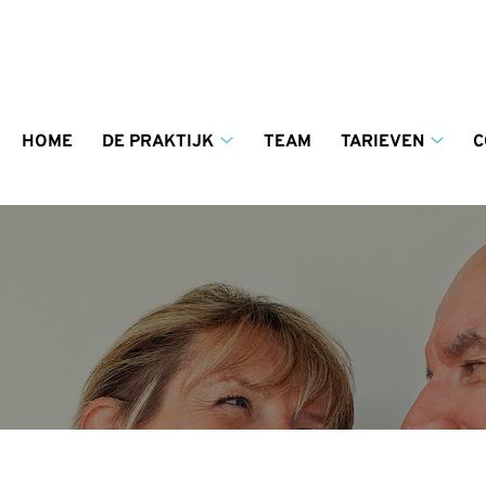
enu
HOME
DE PRAKTIJK
TEAM
TARIEVEN
C
De
Tariev
praktijk
subm
submenu