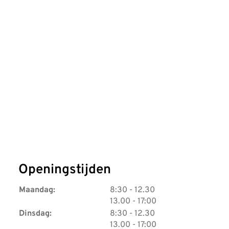
Openingstijden
t
Maandag:
8:30
- 12.30
o
t
13.00
- 17:00
t
o
t
Dinsdag:
8:30
- 12.30
t
o
t
13.00
- 17:00