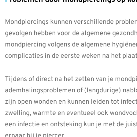
Problemen door mondpiercings op ko
Mondpiercings kunnen verschillende proble
gevolgen hebben voor de algemene gezondhei
mondpiercing volgens de algemene hygiënere
complicaties in de eerste weken na het plaa
Tijdens of direct na het zetten van je mondp
ademhalingsproblemen of (langdurige) nablo
zijn open wonden en kunnen leiden tot infect
zwelling, warmte en eventueel ook wondvoch
een infectie en ontsteking kun je met de jui
ernaar bij je piercer.