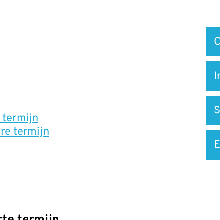
Snel
C
na
I
S
 termijn
re termijn
E