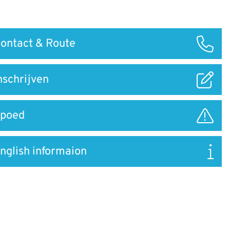
ontact & Route
ar
nschrijven
poed
nglish informaion