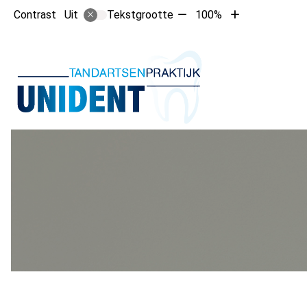
Tekst
Tekst
Contrast
Tekstgrootte
100%
Uit
verkleinen
vergroten
met
met
10%
10%
Hoofdm